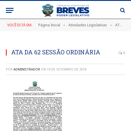
VOCÊ ESTÁ EM:
Página Inicial
Atividades Legislativas
ATA DA 62ª SESSÃO ORDINÁRIA DO 2º PERÍODO DA 1ª SESSÃO LEGISLATIVA DA 18ª LEGISLATURA DA CÂMARA MUNICIPAL DE BREVES, REALIZADA NO DIA 07 DE DEZEMBRO DE 2017
»
»
ATA DA 62 SESSÃO ORDINÁRIA
0
POR
ADMINISTRADOR
ON
19 DE SETEMBRO DE 2018