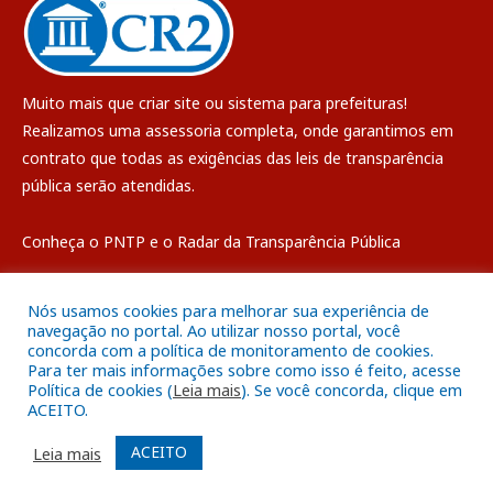
Muito mais que
criar site
ou
sistema para prefeituras
!
Realizamos uma
assessoria
completa, onde garantimos em
contrato que todas as exigências das
leis de transparência
pública
serão atendidas.
Conheça o
PNTP
e o
Radar da Transparência Pública
Nós usamos cookies para melhorar sua experiência de
navegação no portal. Ao utilizar nosso portal, você
concorda com a política de monitoramento de cookies.
Todos os direitos reservados a Câmara Municipal de Breves
Para ter mais informações sobre como isso é feito, acesse
Política de cookies (
Leia mais
). Se você concorda, clique em
ACEITO.
Mapa do Site
Acessar Área Administrativa
Acessar o Webmail
ACEITO
Leia mais