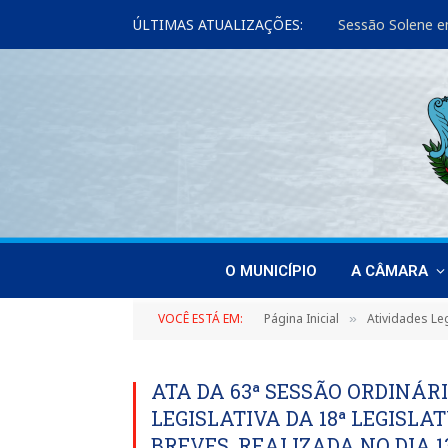
ÚLTIMAS ATUALIZAÇÕES:
Sessão Solene e
O MUNICÍPIO
A CÂMARA
VOCÊ ESTÁ EM:
Página Inicial
Atividades Leg
»
ATA DA 63ª SESSÃO ORDINÁRI
LEGISLATIVA DA 18ª LEGISL
BREVES, REALIZADA NO DIA 1