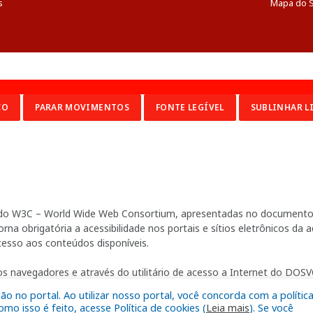
s
Mapa do S
CO
PARAR MOVIMENTOS
FONTE LEGÍVEL
SUBLINHAR L
ia do W3C – World Wide Web Consortium, apresentadas no documento 
na obrigatória a acessibilidade nos portais e sítios eletrônicos da
cesso aos conteúdos disponíveis.
s navegadores e através do utilitário de acesso a Internet do DOSVO
 no portal. Ao utilizar nosso portal, você concorda com a polític
o isso é feito, acesse Política de cookies (
Leia mais
). Se você