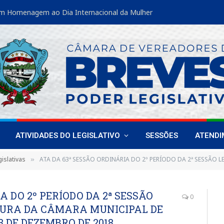
m Homenagem ao Dia Internacional da Mulher
ATIVIDADES DO LEGISLATIVO
SESSÕES
ATEND
islativas
ATA DA 63ª SESSÃO ORDINÁRIA DO 2º PERÍODO DA 2ª SESSÃO LEGISLATIVA DA 18ª LEGISLATURA DA
»
A DO 2º PERÍODO DA 2ª SESSÃO
0
ATURA DA CÂMARA MUNICIPAL DE
3 DE DEZEMBRO DE 2018