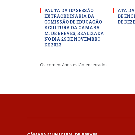
PAUTA DA 10ª SESSÃO
ATA DA
EXTRAORDINARIA DA
DE ENC
COMISSÃO DE EDUCAÇÃO
DE DEZ
E CULTURA DA CAMARA
M. DE BREVES, REALIZADA
NO DIA 29 DE NOVEMBRO
DE 2023
Os comentários estão encerrados.
CÂMARA MUNICIPAL DE BREVES