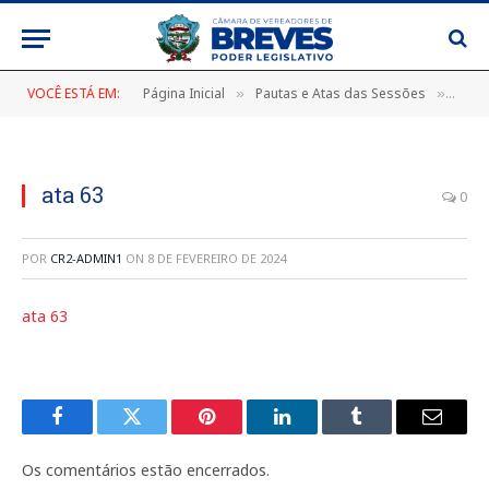
VOCÊ ESTÁ EM:
Página Inicial
Pautas e Atas das Sessões
ATA 
»
»
ata 63
0
POR
CR2-ADMIN1
ON
8 DE FEVEREIRO DE 2024
ata 63
Facebook
Twitter
Pinterest
LinkedIn
Tumblr
E-
mail
Os comentários estão encerrados.