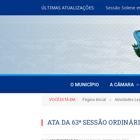
ÚLTIMAS ATUALIZAÇÕES:
Sessão Solene e
O MUNICÍPIO
A CÂMARA
VOCÊ ESTÁ EM:
Página Inicial
Atividades Leg
»
ATA DA 63ª SESSÃO ORDINÁRI