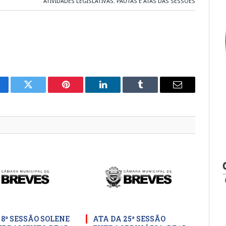
ATIVIDADES LEGISLATIVAS
,
PAUTAS E ATAS DAS SESSÕES
cebook
Twitter
Pinterest
LinkedIn
Tumblr
E-
mail
 8ª SESSÃO SOLENE
ATA DA 25ª SESSÃO