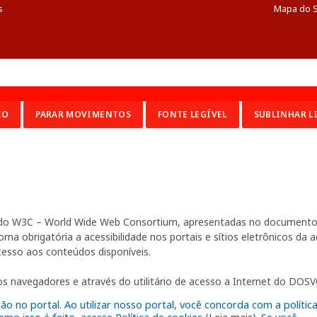
s
Mapa do S
CO
PARAR MOVIMENTOS
FONTE LEGÍVEL
SUBLINHAR L
ia do W3C – World Wide Web Consortium, apresentadas no documento 
na obrigatória a acessibilidade nos portais e sítios eletrônicos da
cesso aos conteúdos disponíveis.
s navegadores e através do utilitário de acesso a Internet do DOSVO
 no portal. Ao utilizar nosso portal, você concorda com a polític