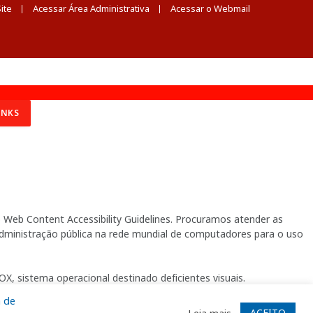
ite
Acessar Área Administrativa
Acessar o Webmail
INKS
Web Content Accessibility Guidelines. Procuramos atender as
 administração pública na rede mundial de computadores para o uso
X, sistema operacional destinado deficientes visuais.
a de
ACEITO