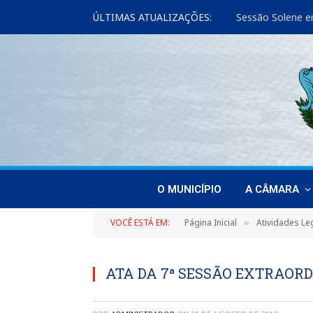
ÚLTIMAS ATUALIZAÇÕES:
Sessão Solene e
O MUNICÍPIO
A CÂMARA
VOCÊ ESTÁ EM:
Página Inicial
Atividades Leg
»
ATA DA 7ª SESSÃO EXTRAORDI