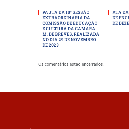
PAUTA DA 10ª SESSÃO
ATA DA
EXTRAORDINARIA DA
DE ENC
COMISSÃO DE EDUCAÇÃO
DE DEZ
E CULTURA DA CAMARA
M. DE BREVES, REALIZADA
NO DIA 29 DE NOVEMBRO
DE 2023
Os comentários estão encerrados.