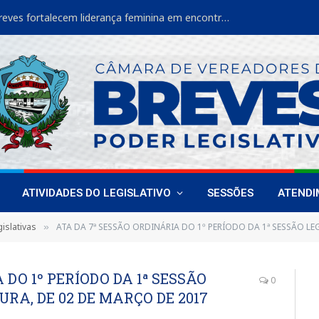
Vereadoras de Breves fortalecem liderança feminina em encontro estadual
ATIVIDADES DO LEGISLATIVO
SESSÕES
ATEND
islativas
ATA DA 7ª SESSÃO ORDINÁRIA DO 1º PERÍODO DA 1ª SESSÃO LEGISLA
»
 DO 1º PERÍODO DA 1ª SESSÃO
0
URA, DE 02 DE MARÇO DE 2017