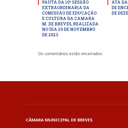
PAUTA DA 10ª SESSÃO
ATA DA
EXTRAORDINARIA DA
DE ENC
COMISSÃO DE EDUCAÇÃO
DE DEZ
E CULTURA DA CAMARA
M. DE BREVES, REALIZADA
NO DIA 29 DE NOVEMBRO
DE 2023
Os comentários estão encerrados.
CÂMARA MUNICIPAL DE BREVES