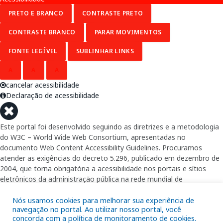
PRETO E BRANCO
CONTRASTE PRETO
CONTRASTE BRANCO
PARAR MOVIMENTOS
FONTE LEGÍVEL
SUBLINHAR LINKS
A
A
A
cancelar acessibilidade
Declaração de acessibilidade
Este portal foi desenvolvido seguindo as diretrizes e a metodologia
do W3C – World Wide Web Consortium, apresentadas no
documento Web Content Accessibility Guidelines. Procuramos
atender as exigências do decreto 5.296, publicado em dezembro de
2004, que torna obrigatória a acessibilidade nos portais e sítios
eletrônicos da administração pública na rede mundial de
computadores para o uso das pessoas com necessidades especiais,
garantindo-lhes o pleno acesso aos conteúdos disponíveis.
Nós usamos cookies para melhorar sua experiência de
navegação no portal. Ao utilizar nosso portal, você
concorda com a política de monitoramento de cookies.
Além de validações automáticas, foram realizados testes em