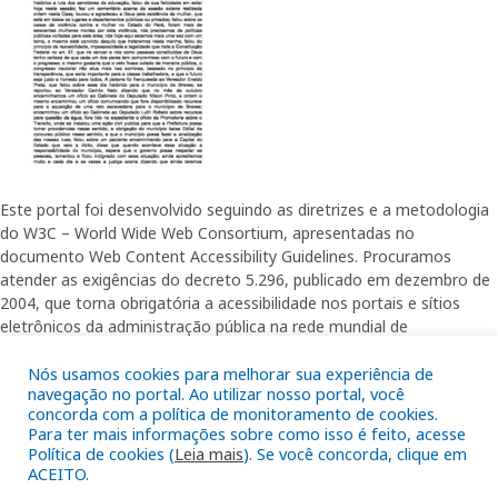
Este portal foi desenvolvido seguindo as diretrizes e a metodologia
do W3C – World Wide Web Consortium, apresentadas no
documento Web Content Accessibility Guidelines. Procuramos
atender as exigências do decreto 5.296, publicado em dezembro de
2004, que torna obrigatória a acessibilidade nos portais e sítios
eletrônicos da administração pública na rede mundial de
computadores para o uso das pessoas com necessidades especiais,
Nós usamos cookies para melhorar sua experiência de
garantindo-lhes o pleno acesso aos conteúdos disponíveis.
navegação no portal. Ao utilizar nosso portal, você
concorda com a política de monitoramento de cookies.
Para ter mais informações sobre como isso é feito, acesse
Política de cookies (
Leia mais
). Se você concorda, clique em
Além de validações automáticas, foram realizados testes em
ACEITO.
diversos navegadores e através do utilitário de acesso a Internet do