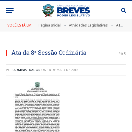
VOCÊ ESTÁ EM:
Página Inicial
Atividades Legislativas
ATA DA 8ª SESSÃO ORDINÁRIA DO 1º PERÍODO DA 2ª SESSÃO LEGISLATIVA DA 18ª LEGISLATURA DA CÂMARA MUNICIPAL DE BREVES, DE 09 DE MARÇO DE 2018
»
»
Ata da 8ª Sessão Ordinária
0
POR
ADMINISTRADOR
ON
18 DE MAIO DE 2018