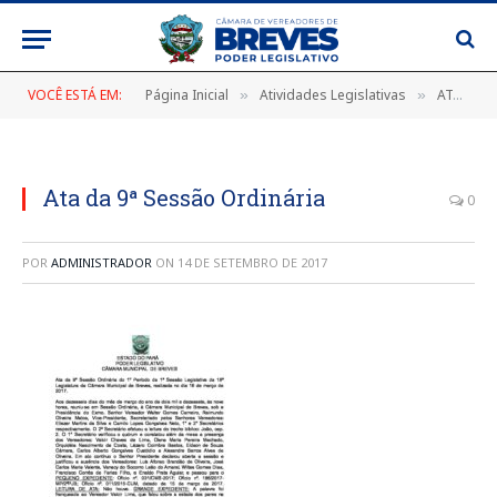
VOCÊ ESTÁ EM:
Página Inicial
Atividades Legislativas
ATA DA 9ª SESSÃO ORDINÁRIA DO 1º PERÍODO DA 1ª SESSÃO LEGISLATIVA DA 18ª LEGISLATURA DA CÂMARA MUNICIPAL DE BREVES, DE 16 DE MARÇO DE 2017
»
»
Ata da 9ª Sessão Ordinária
0
POR
ADMINISTRADOR
ON
14 DE SETEMBRO DE 2017