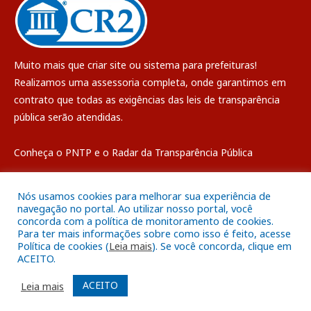
Muito mais que
criar site
ou
sistema para prefeituras
!
Realizamos uma
assessoria
completa, onde garantimos em
contrato que todas as exigências das
leis de transparência
pública
serão atendidas.
Conheça o
PNTP
e o
Radar da Transparência Pública
Nós usamos cookies para melhorar sua experiência de
navegação no portal. Ao utilizar nosso portal, você
concorda com a política de monitoramento de cookies.
Todos os direitos reservados a Câmara Municipal de Breves
Para ter mais informações sobre como isso é feito, acesse
Política de cookies (
Leia mais
). Se você concorda, clique em
ACEITO.
Mapa do Site
Acessar Área Administrativa
Acessar o Webmail
ACEITO
Leia mais