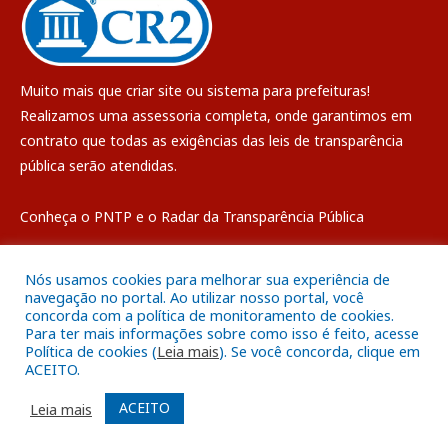
Muito mais que
criar site
ou
sistema para prefeituras
!
Realizamos uma
assessoria
completa, onde garantimos em
contrato que todas as exigências das
leis de transparência
pública
serão atendidas.
Conheça o
PNTP
e o
Radar da Transparência Pública
Nós usamos cookies para melhorar sua experiência de
navegação no portal. Ao utilizar nosso portal, você
concorda com a política de monitoramento de cookies.
Todos os direitos reservados a Câmara Municipal de Breves
Para ter mais informações sobre como isso é feito, acesse
Política de cookies (
Leia mais
). Se você concorda, clique em
ACEITO.
Mapa do Site
Acessar Área Administrativa
Acessar o Webmail
ACEITO
Leia mais