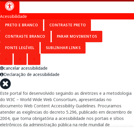
Acessibilidade
PRETO E BRANCO
CONTRASTE PRETO
CONTRASTE BRANCO
PARAR MOVIMENTOS
FONTE LEGÍVEL
SUBLINHAR LINKS
A
A
A
cancelar acessibilidade
Declaração de acessibilidade
Este portal foi desenvolvido seguindo as diretrizes e a metodologia
do W3C – World Wide Web Consortium, apresentadas no
documento Web Content Accessibility Guidelines. Procuramos
atender as exigências do decreto 5.296, publicado em dezembro de
2004, que torna obrigatória a acessibilidade nos portais e sítios
eletrônicos da administração pública na rede mundial de
computadores para o uso das pessoas com necessidades especiais,