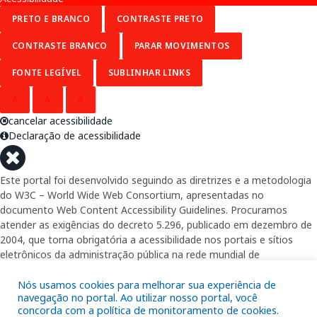
PRETO E BRANCO
CONTRASTE PRETO
CONTRASTE BRANCO
PARAR MOVIMENTOS
FONTE LEGÍVEL
SUBLINHAR LINKS
A
A
A
cancelar acessibilidade
Declaração de acessibilidade
Este portal foi desenvolvido seguindo as diretrizes e a metodologia
do W3C – World Wide Web Consortium, apresentadas no
documento Web Content Accessibility Guidelines. Procuramos
atender as exigências do decreto 5.296, publicado em dezembro de
2004, que torna obrigatória a acessibilidade nos portais e sítios
eletrônicos da administração pública na rede mundial de
computadores para o uso das pessoas com necessidades especiais,
garantindo-lhes o pleno acesso aos conteúdos disponíveis.
Nós usamos cookies para melhorar sua experiência de
navegação no portal. Ao utilizar nosso portal, você
concorda com a política de monitoramento de cookies.
Além de validações automáticas, foram realizados testes em