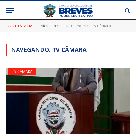
VOCÊ ESTÁ EM:
Página Inicial
Categoria: "TV Câmara"
»
NAVEGANDO:
TV CÂMARA
TV CÂMARA