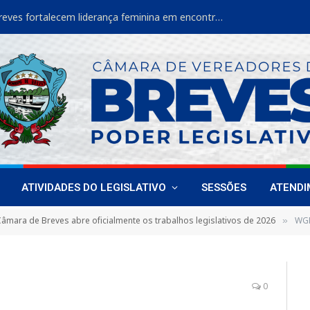
Vereadoras de Breves fortalecem liderança feminina em encontro estadual
ATIVIDADES DO LEGISLATIVO
SESSÕES
ATEND
âmara de Breves abre oficialmente os trabalhos legislativos de 2026
WGF
»
0