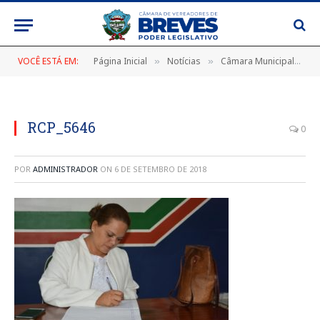
VOCÊ ESTÁ EM:
Página Inicial
Notícias
Câmara Municipal com Nova Presidência
»
»
RCP_5646
0
POR
ADMINISTRADOR
ON
6 DE SETEMBRO DE 2018