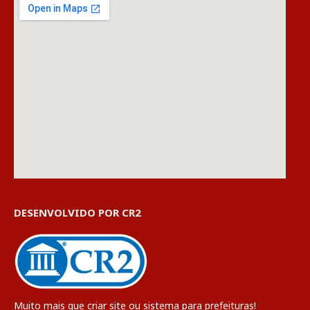
DESENVOLVIDO POR CR2
Muito mais que
criar site
ou
sistema para prefeituras
!