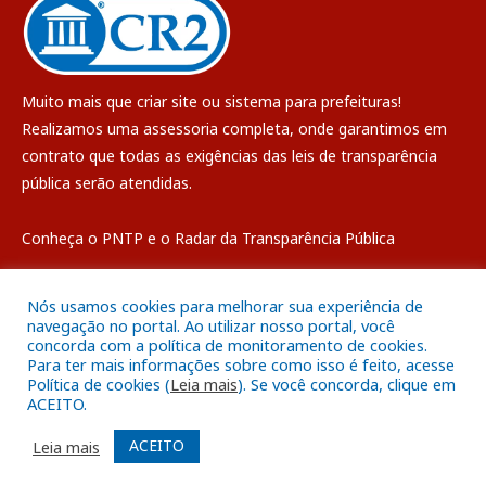
Muito mais que
criar site
ou
sistema para prefeituras
!
Realizamos uma
assessoria
completa, onde garantimos em
contrato que todas as exigências das
leis de transparência
pública
serão atendidas.
Conheça o
PNTP
e o
Radar da Transparência Pública
Nós usamos cookies para melhorar sua experiência de
navegação no portal. Ao utilizar nosso portal, você
concorda com a política de monitoramento de cookies.
Todos os direitos reservados a Câmara Municipal de Breves
Para ter mais informações sobre como isso é feito, acesse
Política de cookies (
Leia mais
). Se você concorda, clique em
ACEITO.
Mapa do Site
Acessar Área Administrativa
Acessar o Webmail
ACEITO
Leia mais