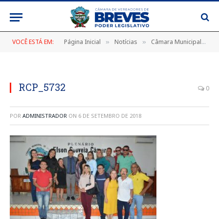
VOCÊ ESTÁ EM:
Página Inicial
Notícias
Câmara Municipal com Nova Presidência
»
»
RCP_5732
0
POR
ADMINISTRADOR
ON
6 DE SETEMBRO DE 2018