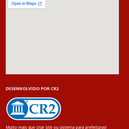
DESENVOLVIDO POR CR2
Muito mais que
criar site
ou
sistema para prefeituras
!