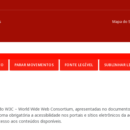
s
Mapa do S
CO
PARAR MOVIMENTOS
FONTE LEGÍVEL
SUBLINHAR L
ia do W3C – World Wide Web Consortium, apresentadas no documento 
na obrigatória a acessibilidade nos portais e sítios eletrônicos da
cesso aos conteúdos disponíveis.