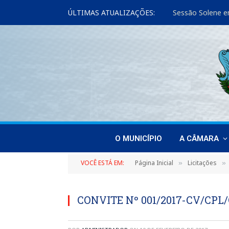
ÚLTIMAS ATUALIZAÇÕES:
Sessão Solene e
O MUNICÍPIO
A CÂMARA
VOCÊ ESTÁ EM:
Página Inicial
Licitações
»
»
CONVITE Nº 001/2017-CV/CPL