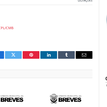
LICITAÇÕES
/CPL/CMB
cebook
Twitter
Pinterest
LinkedIn
Tumblr
E-
mail