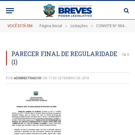
VOCÊ ESTÁ EM:
Página Inicial
Licitações
CONVITE Nº 004/2017-CC/CPL/CMB
»
»
PARECER FINAL DE REGULARIDADE
0
(1)
POR
ADMINISTRADOR
ON
17 DE SETEMBRO DE 2018