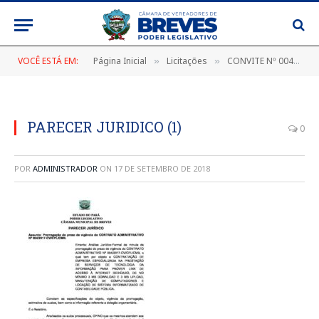
VOCÊ ESTÁ EM:
Página Inicial
Licitações
CONVITE Nº 004/2017-CC/CPL/CMB
»
»
PARECER JURIDICO (1)
0
POR
ADMINISTRADOR
ON
17 DE SETEMBRO DE 2018