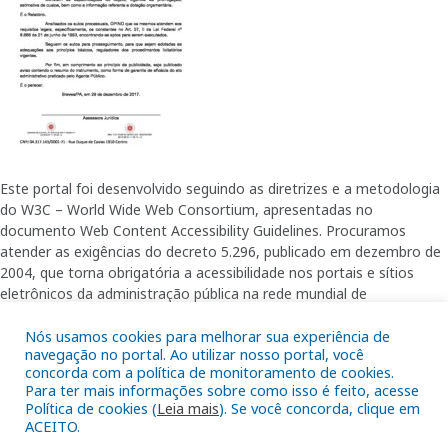
Este portal foi desenvolvido seguindo as diretrizes e a metodologia
do W3C – World Wide Web Consortium, apresentadas no
documento Web Content Accessibility Guidelines. Procuramos
atender as exigências do decreto 5.296, publicado em dezembro de
2004, que torna obrigatória a acessibilidade nos portais e sítios
eletrônicos da administração pública na rede mundial de
computadores para o uso das pessoas com necessidades especiais,
Nós usamos cookies para melhorar sua experiência de
garantindo-lhes o pleno acesso aos conteúdos disponíveis.
navegação no portal. Ao utilizar nosso portal, você
concorda com a política de monitoramento de cookies.
Para ter mais informações sobre como isso é feito, acesse
Política de cookies (
Leia mais
). Se você concorda, clique em
Além de validações automáticas, foram realizados testes em
ACEITO.
diversos navegadores e através do utilitário de acesso a Internet do