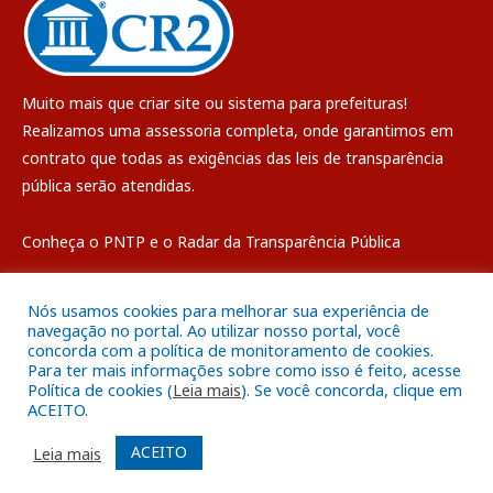
Muito mais que
criar site
ou
sistema para prefeituras
!
Realizamos uma
assessoria
completa, onde garantimos em
contrato que todas as exigências das
leis de transparência
pública
serão atendidas.
Conheça o
PNTP
e o
Radar da Transparência Pública
Nós usamos cookies para melhorar sua experiência de
navegação no portal. Ao utilizar nosso portal, você
concorda com a política de monitoramento de cookies.
Todos os direitos reservados a Câmara Municipal de Breves
Para ter mais informações sobre como isso é feito, acesse
Política de cookies (
Leia mais
). Se você concorda, clique em
ACEITO.
Mapa do Site
Acessar Área Administrativa
Acessar o Webmail
ACEITO
Leia mais