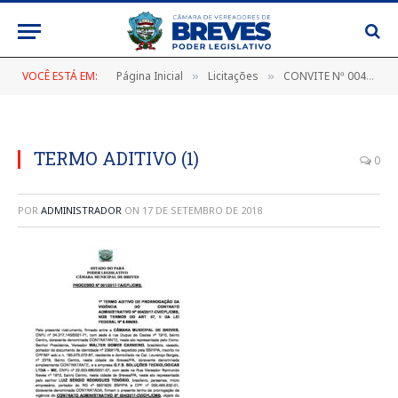
VOCÊ ESTÁ EM:
Página Inicial
Licitações
CONVITE Nº 004/2017-CC/CPL/CMB
»
»
TERMO ADITIVO (1)
0
POR
ADMINISTRADOR
ON
17 DE SETEMBRO DE 2018