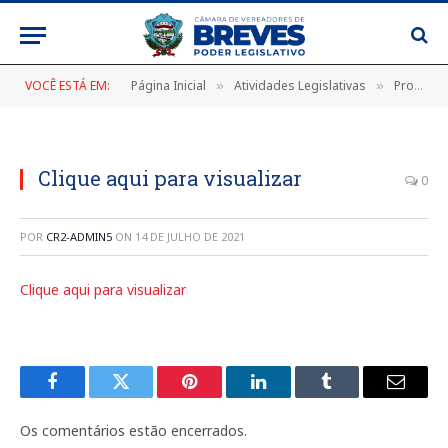
VOCÊ ESTÁ EM:
Página Inicial
Atividades Legislativas
Projetos de Lei
»
»
Clique aqui para visualizar
0
POR
CR2-ADMIN5
ON
14 DE JULHO DE 2021
Clique aqui para visualizar
Facebook
Twitter
Pinterest
LinkedIn
Tumblr
E-
mail
Os comentários estão encerrados.