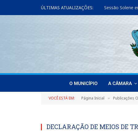
ÚLTIMAS ATUALIZAÇÕES:
Sessão Solene e
O MUNICÍPIO
A CÂMARA
VOCÊ ESTÁ EM:
Página Inicial
Publicações Of
»
DECLARAÇÃO DE MEIOS DE T