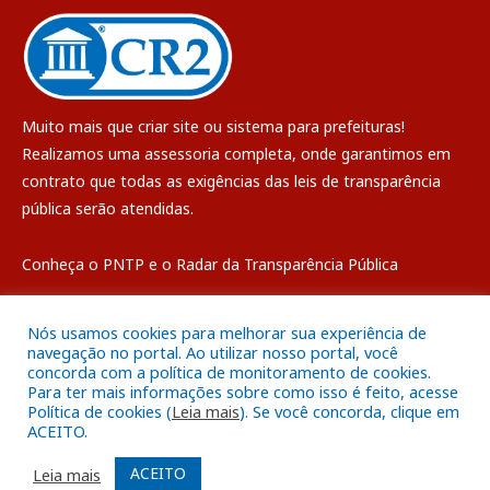
Muito mais que
criar site
ou
sistema para prefeituras
!
Realizamos uma
assessoria
completa, onde garantimos em
contrato que todas as exigências das
leis de transparência
pública
serão atendidas.
Conheça o
PNTP
e o
Radar da Transparência Pública
Nós usamos cookies para melhorar sua experiência de
navegação no portal. Ao utilizar nosso portal, você
concorda com a política de monitoramento de cookies.
Todos os direitos reservados a Câmara Municipal de Breves
Para ter mais informações sobre como isso é feito, acesse
Política de cookies (
Leia mais
). Se você concorda, clique em
ACEITO.
Mapa do Site
Acessar Área Administrativa
Acessar o Webmail
ACEITO
Leia mais