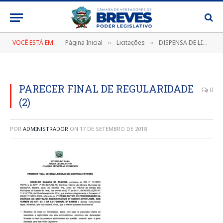
VOCÊ ESTÁ EM:
Página Inicial
Licitações
DISPENSA DE LICITAÇÃO Nº 002/2017-DP/CPL/CMB
»
»
PARECER FINAL DE REGULARIDADE
0
(2)
POR
ADMINISTRADOR
ON
17 DE SETEMBRO DE 2018