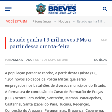
VOCÊ ESTÁ EM:
Página Inicial
Notícias
Estado ganha 1,9 mil novos PMs a partir dessa quinta-feira.
»
»
Estado ganha 1,9 mil novos PMs a
0
partir dessa quinta-feira.
POR
ADMINISTRADOR
ON
12 DE JULHO DE 2018
NOTÍCIAS
A população paraense recebe, a partir desta Quinta (12),
1.951 novos soldados da Polícia Militar, que serão
empregados nos batalhões de diversos municípios do Estado.
A formatura de conclusão do Curso de Formação de Praças
(CFP) ocorreu em Belém, Santarém, Marabá, Parauapebas,
Castanhal, Santa Izabel do Pará, Tucuruí, Redenção,
Conceição do Araguaia, Paragominas, Bragança, Capanema,