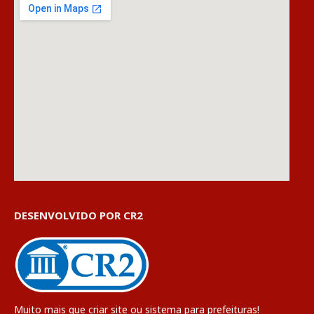
DESENVOLVIDO POR CR2
Muito mais que
criar site
ou
sistema para prefeituras
!