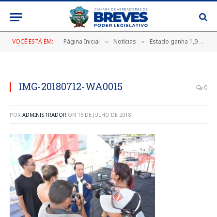
VOCÊ ESTÁ EM:
Página Inicial
Notícias
Estado ganha 1,9 mil novos PMs a partir dessa quinta-feira.
»
»
IMG-20180712-WA0015
0
POR
ADMINISTRADOR
ON
16 DE JULHO DE 2018