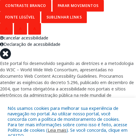
CONTRASTE BRANCO
PARAR MOVIMENTOS
FONTE LEGÍVEL
SUBLINHAR LINKS
A
A
A
cancelar acessibilidade
Declaração de acessibilidade
Este portal foi desenvolvido seguindo as diretrizes e a metodologia
do W3C – World Wide Web Consortium, apresentadas no
documento Web Content Accessibility Guidelines. Procuramos
atender as exigências do decreto 5.296, publicado em dezembro de
2004, que torna obrigatória a acessibilidade nos portais e sítios
eletrônicos da administração pública na rede mundial de
computadores para o uso das pessoas com necessidades especiais,
garantindo-lhes o pleno acesso aos conteúdos disponíveis.
Nós usamos cookies para melhorar sua experiência de
navegação no portal. Ao utilizar nosso portal, você
concorda com a política de monitoramento de cookies.
Além de validações automáticas, foram realizados testes em
Para ter mais informações sobre como isso é feito, acesse
diversos navegadores e através do utilitário de acesso a Internet do
Política de cookies (
Leia mais
). Se você concorda, clique em
DOSVOX, sistema operacional destinado deficientes visuais.
ACEITO.