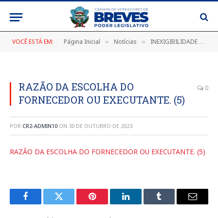
VOCÊ ESTÁ EM:
Página Inicial
Notícias
INEXIGIBILIDADE 004/2023 (CONTRATAÇÃO DE EMPRESA PARA PRESTAÇÃO DE SERVIÇOS TÉCNICOS PROFISSIONAIS DE ASSESSORIA E CONSULTORIA EM TRANSPARÊNCIA PÚBLICA)
»
»
RAZÃO DA ESCOLHA DO
0
FORNECEDOR OU EXECUTANTE. (5)
POR
CR2-ADMIN10
ON
30 DE OUTUBRO DE 2023
RAZÃO DA ESCOLHA DO FORNECEDOR OU EXECUTANTE. (5)
Facebook
Twitter
Pinterest
LinkedIn
Tumblr
E-