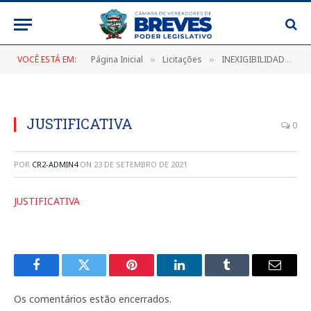
VOCÊ ESTÁ EM:
Página Inicial
Licitações
INEXIGIBILIDADE DE LICITAÇÃO Nº 003/2021-IN/CPL/CMB (CONTRATAÇÃO DE SERVIÇOS ESPECIALIZADOS NO FORNECIMENTO DE LICENÇA DE USO DE SOFTWARE INTEGRADO DE GESTÃO PÚBLICA NA ÁREA DE CONTABILIDADE PÚBLICA PARA A CÂMARA MUNICIPAL DE BREVES/PÁ)
»
»
JUSTIFICATIVA
0
POR
CR2-ADMIN4
ON
23 DE SETEMBRO DE 2021
JUSTIFICATIVA
Facebook
Twitter
Pinterest
LinkedIn
Tumblr
E-
mail
Os comentários estão encerrados.