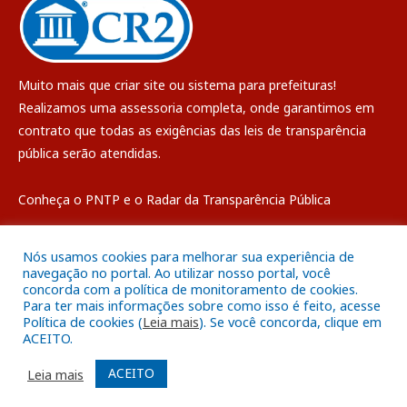
Muito mais que
criar site
ou
sistema para prefeituras
!
Realizamos uma
assessoria
completa, onde garantimos em
contrato que todas as exigências das
leis de transparência
pública
serão atendidas.
Conheça o
PNTP
e o
Radar da Transparência Pública
Nós usamos cookies para melhorar sua experiência de
navegação no portal. Ao utilizar nosso portal, você
concorda com a política de monitoramento de cookies.
Todos os direitos reservados a Câmara Municipal de Breves
Para ter mais informações sobre como isso é feito, acesse
Política de cookies (
Leia mais
). Se você concorda, clique em
ACEITO.
Mapa do Site
Acessar Área Administrativa
Acessar o Webmail
ACEITO
Leia mais