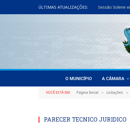
ÚLTIMAS ATUALIZAÇÕES:
Sessão Solene e
O MUNICÍPIO
A CÂMARA
VOCÊ ESTÁ EM:
Página Inicial
Licitações
»
»
PARECER TECNICO JURIDICO