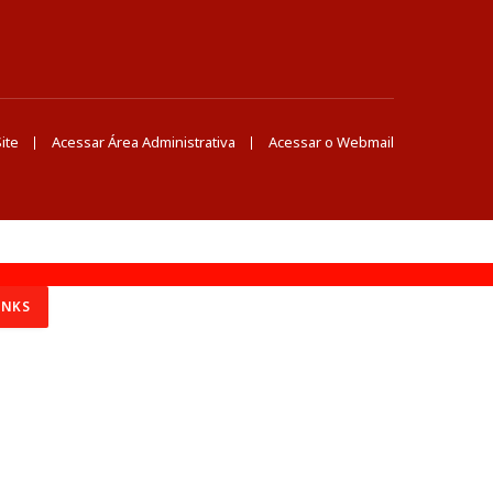
ite
Acessar Área Administrativa
Acessar o Webmail
INKS