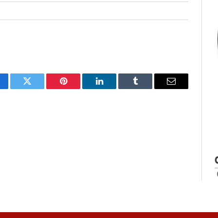
cebook
Twitter
Pinterest
LinkedIn
Tumblr
E-
mail