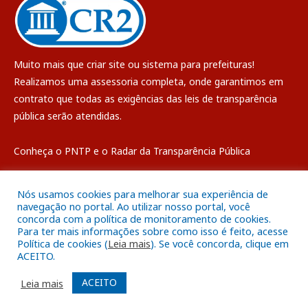
Muito mais que
criar site
ou
sistema para prefeituras
!
Realizamos uma
assessoria
completa, onde garantimos em
contrato que todas as exigências das
leis de transparência
pública
serão atendidas.
Conheça o
PNTP
e o
Radar da Transparência Pública
Nós usamos cookies para melhorar sua experiência de
navegação no portal. Ao utilizar nosso portal, você
concorda com a política de monitoramento de cookies.
Todos os direitos reservados a Câmara Municipal de Breves
Para ter mais informações sobre como isso é feito, acesse
Política de cookies (
Leia mais
). Se você concorda, clique em
ACEITO.
Mapa do Site
Acessar Área Administrativa
Acessar o Webmail
ACEITO
Leia mais