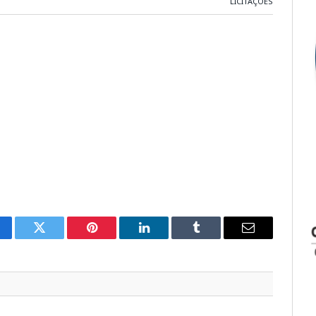
LICITAÇÕES
cebook
Twitter
Pinterest
LinkedIn
Tumblr
E-
mail