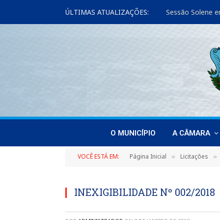
ÚLTIMAS ATUALIZAÇÕES:
Sessão Solene e
O MUNICÍPIO
A CÂMARA
VOCÊ ESTÁ EM:
Página Inicial
Licitações
»
»
INEXIGIBILIDADE Nº 002/2018