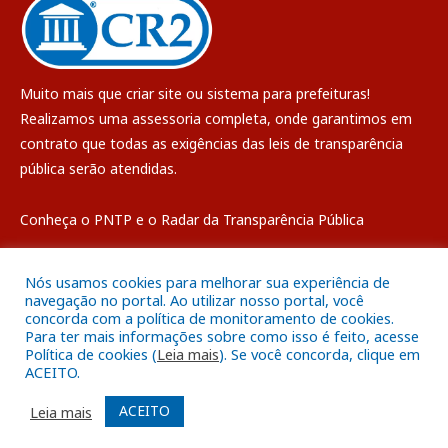
Muito mais que
criar site
ou
sistema para prefeituras
!
Realizamos uma
assessoria
completa, onde garantimos em
contrato que todas as exigências das
leis de transparência
pública
serão atendidas.
Conheça o
PNTP
e o
Radar da Transparência Pública
Nós usamos cookies para melhorar sua experiência de
navegação no portal. Ao utilizar nosso portal, você
concorda com a política de monitoramento de cookies.
Todos os direitos reservados a Câmara Municipal de Breves
Para ter mais informações sobre como isso é feito, acesse
Política de cookies (
Leia mais
). Se você concorda, clique em
ACEITO.
Mapa do Site
Acessar Área Administrativa
Acessar o Webmail
ACEITO
Leia mais