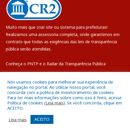
Muito mais que
criar site
ou
sistema para prefeituras
!
Realizamos uma
assessoria
completa, onde garantimos em
contrato que todas as exigências das
leis de transparência
pública
serão atendidas.
Conheça o
PNTP
e o
Radar da Transparência Pública
Nós usamos cookies para melhorar sua experiência de
navegação no portal. Ao utilizar nosso portal, você
concorda com a política de monitoramento de cookies.
Todos os direitos reservados a Câmara Municipal de Breves
Para ter mais informações sobre como isso é feito, acesse
Política de cookies (
Leia mais
). Se você concorda, clique em
ACEITO.
Mapa do Site
Acessar Área Administrativa
Acessar o Webmail
ACEITO
Leia mais