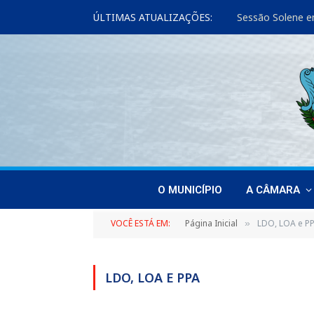
ÚLTIMAS ATUALIZAÇÕES:
Sessão Solene e
O MUNICÍPIO
A CÂMARA
VOCÊ ESTÁ EM:
Página Inicial
LDO, LOA e P
»
LDO, LOA E PPA