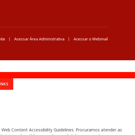
ite
Acessar Área Administrativa
Acessar o Webmail
INKS
Web Content Accessibility Guidelines. Procuramos atender as