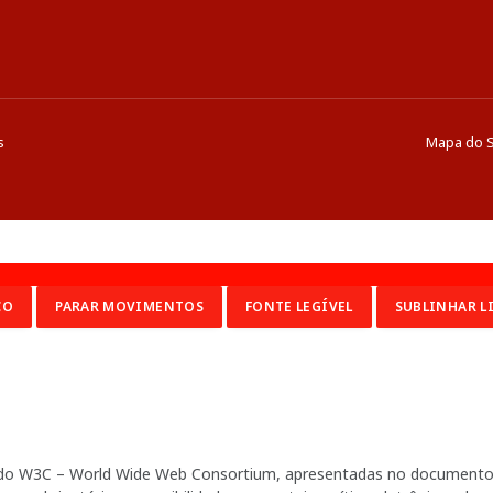
s
Mapa do S
CO
PARAR MOVIMENTOS
FONTE LEGÍVEL
SUBLINHAR L
ia do W3C – World Wide Web Consortium, apresentadas no documento 