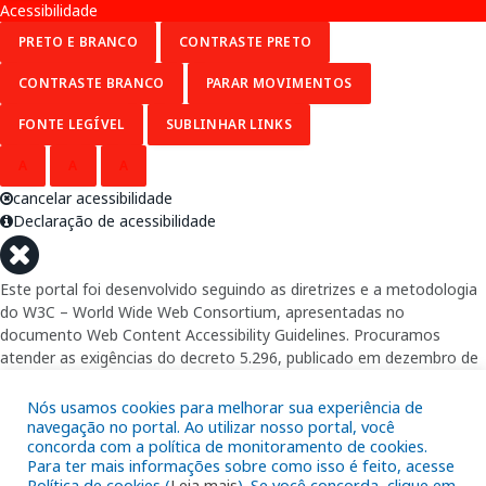
Acessibilidade
PRETO E BRANCO
CONTRASTE PRETO
CONTRASTE BRANCO
PARAR MOVIMENTOS
FONTE LEGÍVEL
SUBLINHAR LINKS
A
A
A
cancelar acessibilidade
Declaração de acessibilidade
Este portal foi desenvolvido seguindo as diretrizes e a metodologia
do W3C – World Wide Web Consortium, apresentadas no
documento Web Content Accessibility Guidelines. Procuramos
atender as exigências do decreto 5.296, publicado em dezembro de
2004, que torna obrigatória a acessibilidade nos portais e sítios
eletrônicos da administração pública na rede mundial de
Nós usamos cookies para melhorar sua experiência de
navegação no portal. Ao utilizar nosso portal, você
computadores para o uso das pessoas com necessidades especiais,
concorda com a política de monitoramento de cookies.
garantindo-lhes o pleno acesso aos conteúdos disponíveis.
Para ter mais informações sobre como isso é feito, acesse
Política de cookies (
Leia mais
). Se você concorda, clique em