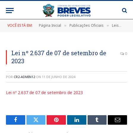
VOCÊ ESTÁ EM:
Página Inicial
Publicações Oficiais
Leis
LEI
»
»
»
Lei nº 2.637 de 07 de setembro de
0
2023
POR
CR2-ADMIN12
ON
11 DE JUNHO DE 2024
Lei nº 2.637 de 07 de setembro de 2023
Facebook
Twitter
Pinterest
LinkedIn
Tumblr
E-