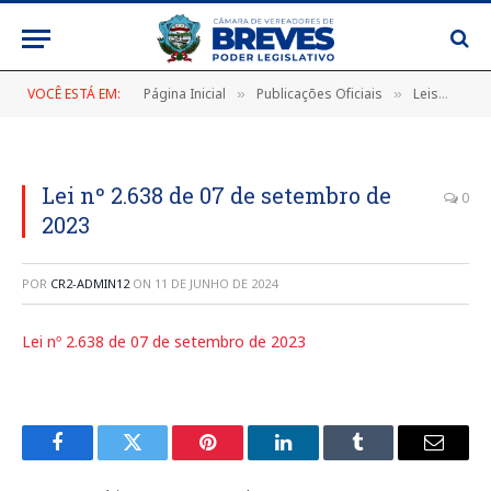
VOCÊ ESTÁ EM:
Página Inicial
Publicações Oficiais
Leis
LEI
»
»
»
Lei nº 2.638 de 07 de setembro de
0
2023
POR
CR2-ADMIN12
ON
11 DE JUNHO DE 2024
Lei nº 2.638 de 07 de setembro de 2023
Facebook
Twitter
Pinterest
LinkedIn
Tumblr
E-