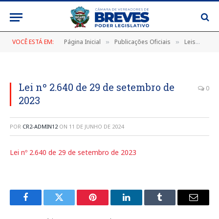
VOCÊ ESTÁ EM:
Página Inicial
Publicações Oficiais
Leis
LEI
»
»
»
Lei nº 2.640 de 29 de setembro de
0
2023
POR
CR2-ADMIN12
ON
11 DE JUNHO DE 2024
Lei nº 2.640 de 29 de setembro de 2023
Facebook
Twitter
Pinterest
LinkedIn
Tumblr
E-