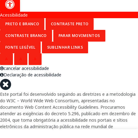
Acessibilidade
PRETO E BRANCO
CONTRASTE PRETO
CONTRASTE BRANCO
PARAR MOVIMENTOS
FONTE LEGÍVEL
SUBLINHAR LINKS
A
A
A
cancelar acessibilidade
Declaração de acessibilidade
Este portal foi desenvolvido seguindo as diretrizes e a metodologia
do W3C – World Wide Web Consortium, apresentadas no
documento Web Content Accessibility Guidelines. Procuramos
atender as exigências do decreto 5.296, publicado em dezembro de
2004, que torna obrigatória a acessibilidade nos portais e sítios
eletrônicos da administração pública na rede mundial de
computadores para o uso das pessoas com necessidades especiais,