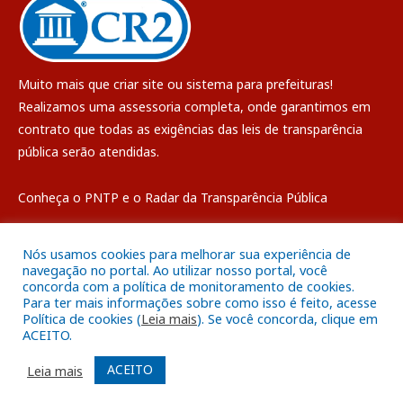
Muito mais que
criar site
ou
sistema para prefeituras
!
Realizamos uma
assessoria
completa, onde garantimos em
contrato que todas as exigências das
leis de transparência
pública
serão atendidas.
Conheça o
PNTP
e o
Radar da Transparência Pública
Nós usamos cookies para melhorar sua experiência de
navegação no portal. Ao utilizar nosso portal, você
concorda com a política de monitoramento de cookies.
Todos os direitos reservados a Câmara Municipal de Breves
Para ter mais informações sobre como isso é feito, acesse
Política de cookies (
Leia mais
). Se você concorda, clique em
ACEITO.
Mapa do Site
Acessar Área Administrativa
Acessar o Webmail
ACEITO
Leia mais