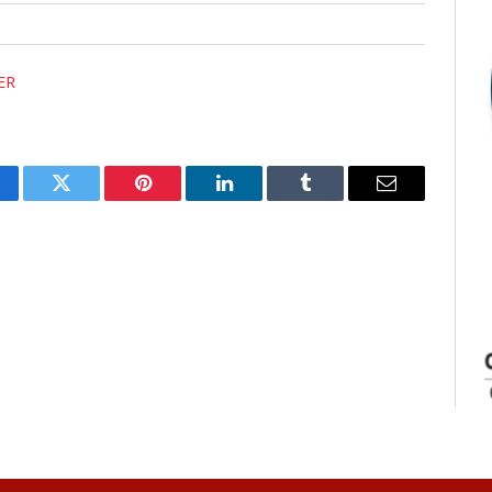
CER
cebook
Twitter
Pinterest
LinkedIn
Tumblr
E-
mail