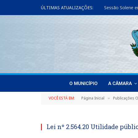
ÚLTIMAS ATUALIZAÇÕES:
Sessão Solene e
O MUNICÍPIO
A CÂMARA
VOCÊ ESTÁ EM:
Página Inicial
Publicações Of
»
Lei nº 2.564.20 Utilidade púb