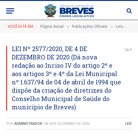
VOCÊ ESTÁ EM:
Página Inicial
Publicações Oficiais
Leis
LEI
»
»
»
LEI Nº 2577/2020, DE 4 DE
0
DEZEMBRO DE 2020 (Dá nova
redação ao Inciso IV do artigo 2º e
aos artigos 3º e 4º da Lei Municipal
nº 1.637/94 de 04 de abril de 1994 que
dispõe da criação de diretrizes do
Conselho Municipal de Saúde do
município de Breves)
POR
ADMINISTRADOR
ON
4 DE DEZEMBRO DE 2020
LEIS