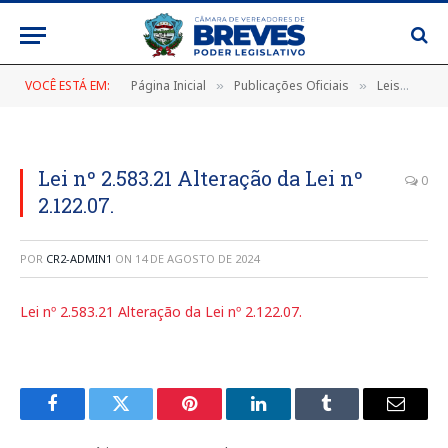
VOCÊ ESTÁ EM:
Página Inicial
Publicações Oficiais
Leis
LEI
»
»
»
Lei nº 2.583.21 Alteração da Lei nº
0
2.122.07.
POR
CR2-ADMIN1
ON
14 DE AGOSTO DE 2024
Lei nº 2.583.21 Alteração da Lei nº 2.122.07.
Facebook
Twitter
Pinterest
LinkedIn
Tumblr
E-