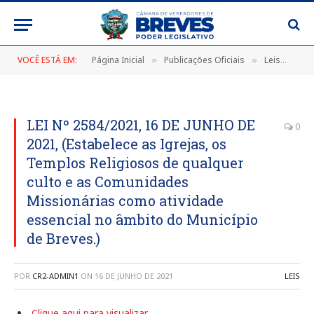
VOCÊ ESTÁ EM:
Página Inicial
Publicações Oficiais
Leis
LEI
»
»
»
LEI Nº 2584/2021, 16 DE JUNHO DE
0
2021, (Estabelece as Igrejas, os
Templos Religiosos de qualquer
culto e as Comunidades
Missionárias como atividade
essencial no âmbito do Município
de Breves.)
POR
CR2-ADMIN1
ON
16 DE JUNHO DE 2021
LEIS
Clique aqui para visualizar