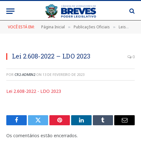
VOCÊ ESTÁ EM:
Página Inicial
Publicações Oficiais
Leis
LEI
»
»
»
Lei 2.608-2022 – LDO 2023
0
POR
CR2-ADMIN2
ON
13 DE FEVEREIRO DE 2023
Lei 2.608-2022 - LDO 2023
Facebook
Twitter
Pinterest
LinkedIn
Tumblr
E-
mail
Os comentários estão encerrados.