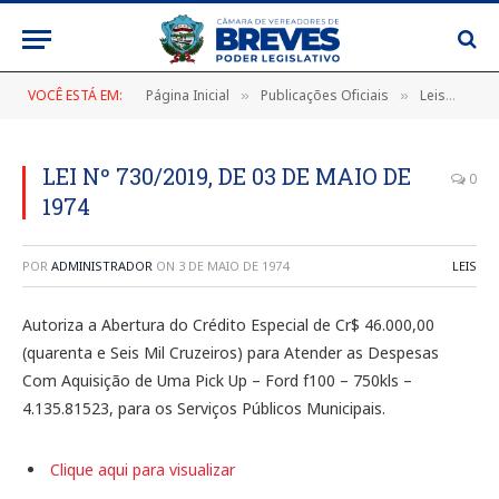
VOCÊ ESTÁ EM:
Página Inicial
Publicações Oficiais
Leis
LEI
»
»
»
LEI Nº 730/2019, DE 03 DE MAIO DE
0
1974
POR
ADMINISTRADOR
ON
3 DE MAIO DE 1974
LEIS
Autoriza a Abertura do Crédito Especial de Cr$ 46.000,00
(quarenta e Seis Mil Cruzeiros) para Atender as Despesas
Com Aquisição de Uma Pick Up – Ford f100 – 750kls –
4.135.81523, para os Serviços Públicos Municipais.
Clique aqui para visualizar