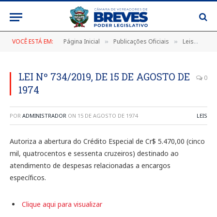
VOCÊ ESTÁ EM:
Página Inicial
Publicações Oficiais
Leis
LEI
»
»
»
LEI Nº 734/2019, DE 15 DE AGOSTO DE
0
1974
POR
ADMINISTRADOR
ON
15 DE AGOSTO DE 1974
LEIS
Autoriza a abertura do Crédito Especial de Cr$ 5.470,00 (cinco
mil, quatrocentos e sessenta cruzeiros) destinado ao
atendimento de despesas relacionadas a encargos
específicos.
Clique aqui para visualizar