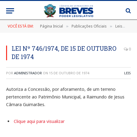
VOCÊ ESTÁ EM:
Página Inicial
Publicações Oficiais
Leis
LEI
»
»
»
LEI Nº 746/1974, DE 15 DE OUTUBRO
0
DE 1974
POR
ADMINISTRADOR
ON
15 DE OUTUBRO DE 1974
LEIS
Autoriza a Concessão, por aforamento, de um terreno
pertencente ao Patrimônio Municipal, a Raimundo de Jesus
Câmara Guimarães.
Clique aqui para visualizar